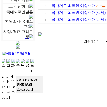
자유게시판
국내거주 외국인 여성소개
1:1 상담하기
3
(9)
국내외국인결혼
국내거주 외국인 여성소개(32세)
2
국내거주 외국인 여성소개(24세)
1
회원소개(국내포
함)
사랑, 결혼 그리고
행
2026년 08월
1
2
3
4
5
6
7
8
010-3448-8200
9
10
11
12
13
14
15
카톡문의
16
17
18
19
20
21
22
goldyoon1
23
24
25
26
27
28
29
30
31