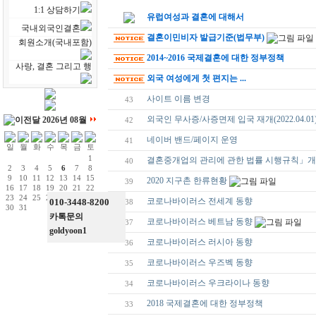
1:1 상담하기
유럽여성과 결혼에 대해서
국내외국인결혼
결혼이민비자 발급기준(법무부)
회원소개(국내포함)
2014~2016 국제결혼에 대한 정부정책
사랑, 결혼 그리고 행
외국 여성에게 첫 편지는 ...
사이트 이름 변경
43
외국인 무사증/사증면제 입국 재개(2022.04.01
2026년 08월
42
네이버 밴드/페이지 운영
41
1
결혼중개업의 관리에 관한 법률 시행규칙」
40
2
3
4
5
6
7
8
9
10
11
12
13
14
15
2020 지구촌 한류현황
39
16
17
18
19
20
21
22
23
24
25
26
27
28
29
코로나바이러스 전세계 동향
010-3448-8200
38
30
31
카톡문의
코로나바이러스 베트남 동향
37
goldyoon1
코로나바이러스 러시아 동향
36
코로나바이러스 우즈벡 동향
35
코로나바이러스 우크라이나 동향
34
2018 국제결혼에 대한 정부정책
33