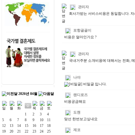
관리자
회사가받는 서비스비용은 동일합니다. 자
포항골골이
비용은 얼마인가요 ?
관리자
국내거주분 소개비용에 대해서는 전화, 메
나야
[비밀글] 비밀글 입니다.
2026년 04월
랜디로즈
비용궁금해요
도챈
1
2
3
4
맞선 한번보고싶내요
5
6
7
8
9
10
11
12
13
14
15
16
17
18
제코
19
20
21
22
23
24
25