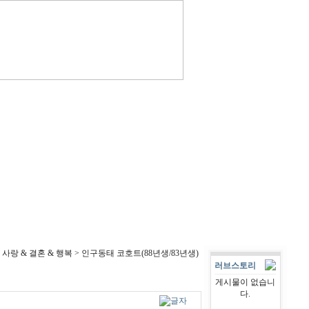
 사랑 & 결혼 & 행복 > 인구동태 코호트(88년생/83년생)
러브스토리
게시물이 없습니
다.