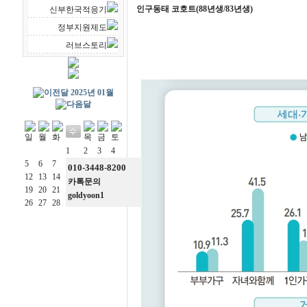
인구동태 코호트(88년생/83년생)
신부한국적응기
정부지원제도
러브스토리
2025년 01월
1
2
3
4
5
6
7
8
9
10
11
010-3448-8200
12
13
14
15
16
17
18
카톡문의
19
20
21
22
23
24
25
goldyoon1
26
27
28
29
30
31